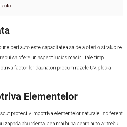
i auto
ata
i bune ceri auto este capacitatea sa de a oferi o stralucire
trebui sa ofere un aspect lucios masinii tale timp
otriva factorilor daunatori precum razele UV, ploaia
triva Elementelor
 scut protectiv impotriva elementelor naturale. Indiferent
sau zapada abundenta, cea mai buna ceara auto ar trebui