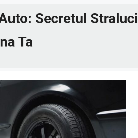
to: Secretul Straluciri
ina Ta