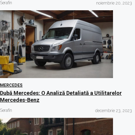
Serafin
noiembrie 20, 2023
MERCEDES
Dubă Mercedes: O Analiză Detaliată a Utilitarelor
Mercedes-Benz
Serafin
decembrie 23, 2023