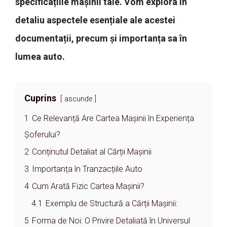
specificațiile mașinii tale. Vom explora în
detaliu aspectele esențiale ale acestei
documentații, precum și importanța sa în
lumea auto.
Cuprins
ascunde
1
Ce Relevanță Are Cartea Mașinii în Experiența
Șoferului?
2
Conținutul Detaliat al Cărții Mașinii
3
Importanța în Tranzacțiile Auto
4
Cum Arată Fizic Cartea Mașinii?
4.1
Exemplu de Structură a Cărții Mașinii:
5
Forma de Noi: O Privire Detaliată în Universul