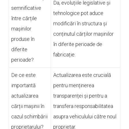
Da, evoluțiile legislative și
semnificative
tehnologice pot aduce
între cărțile
modificări în structura și
mașinilor
conținutul cărților mașinilor
produse în
în diferite perioade de
diferite
fabricație.
perioade?
De ce este
Actualizarea este crucială
importantă
pentru menținerea
actualizarea
transparenței și pentru a
cărții mașinii în
transfera responsabilitatea
cazul schimbării
asupra vehiculului către noul
proprietarului?
proprietar.