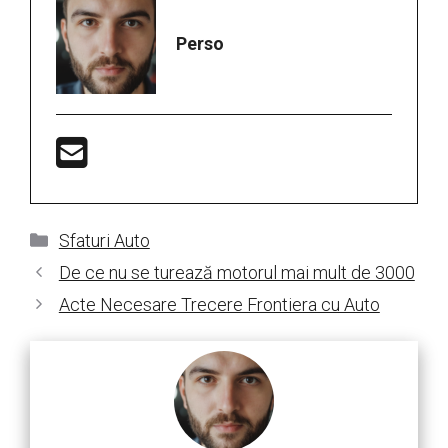
Perso
Categorii
Sfaturi Auto
De ce nu se turează motorul mai mult de 3000
Acte Necesare Trecere Frontiera cu Auto