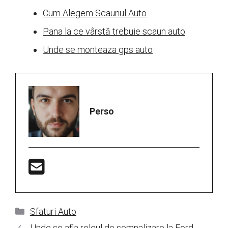
Cum Alegem Scaunul Auto
Pana la ce vârstă trebuie scaun auto
Unde se monteaza gps auto
Perso
Categorii
Sfaturi Auto
Unde se afla releul de semnalizare la Ford