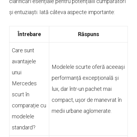
clarificări esențiale pentru potențialii cumpărători
și entuziaști. Iată câteva aspecte importante:
Întrebare
Răspuns
Care sunt
avantajele
Modelele scurte oferă aceeași
unui
performanță excepțională și
Mercedes
lux, dar într-un pachet mai
scurt în
compact, ușor de manevrat în
comparație cu
medii urbane aglomerate.
modelele
standard?