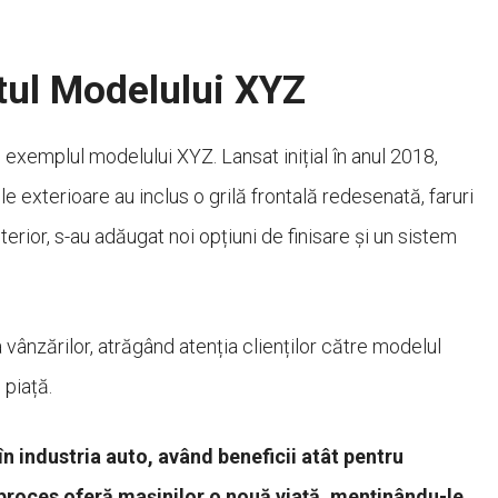
ftul Modelului XYZ
m exemplul modelului XYZ. Lansat inițial în anul 2018,
le exterioare au inclus o grilă frontală redesenată, faruri
terior, s-au adăugat noi opțiuni de finisare și un sistem
vânzărilor, atrăgând atenția clienților către modelul
 piață.
în industria auto, având beneficii atât pentru
proces oferă mașinilor o nouă viață, menținându-le