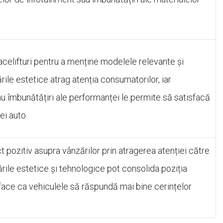
celifturi pentru a menține modelele relevante și
ile estetice atrag atenția consumatorilor, iar
u îmbunătățiri ale performanței le permite să satisfacă
ei auto.
t pozitiv asupra vânzărilor prin atragerea atenției către
ile estetice și tehnologice pot consolida poziția
 face ca vehiculele să răspundă mai bine cerințelor