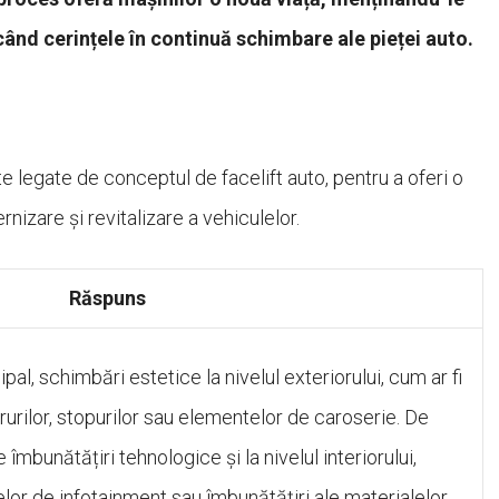
când cerințele în continuă schimbare ale pieței auto.
e legate de conceptul de facelift auto, pentru a oferi o
izare și revitalizare a vehiculelor.
Răspuns
ipal, schimbări estetice la nivelul exteriorului, cum ar fi
farurilor, stopurilor sau elementelor de caroserie. De
mbunătățiri tehnologice și la nivelul interiorului,
lor de infotainment sau îmbunătățiri ale materialelor