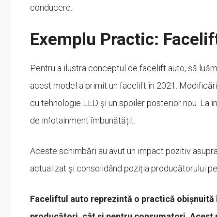
conducere.
Exemplu Practic: Faceli
Pentru a ilustra conceptul de facelift auto, să luă
acest model a primit un facelift în 2021. Modificări
cu tehnologie LED și un spoiler posterior nou. La in
de infotainment îmbunătățit.
Aceste schimbări au avut un impact pozitiv asupra 
actualizat și consolidând poziția producătorului pe
Faceliftul auto reprezintă o practică obișnuită 
producători, cât și pentru consumatori. Acest 