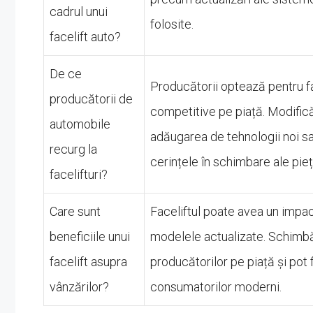
cadrul unui
folosite.
facelift auto?
De ce
Producătorii optează pentru fa
producătorii de
competitive pe piață. Modificăr
automobile
adăugarea de tehnologii noi sa
recurg la
cerințele în schimbare ale pieț
facelifturi?
Care sunt
Faceliftul poate avea un impac
beneficiile unui
modelele actualizate. Schimbăr
facelift asupra
producătorilor pe piață și pot
vânzărilor?
consumatorilor moderni.