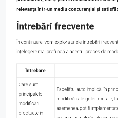
relevanța într-un mediu concurențial și satisfă
Întrebări frecvente
În continuare, vom explora unele întrebări frecvent
înțelegere mai profundă a acestui proces de modern
Întrebare
Care sunt
Faceliftul auto implică, în princ
principalele
modificări ale grilei frontale, 
modificări
asemenea, pot fi implementate î
efectuate în
precum actualizări ale sisteme