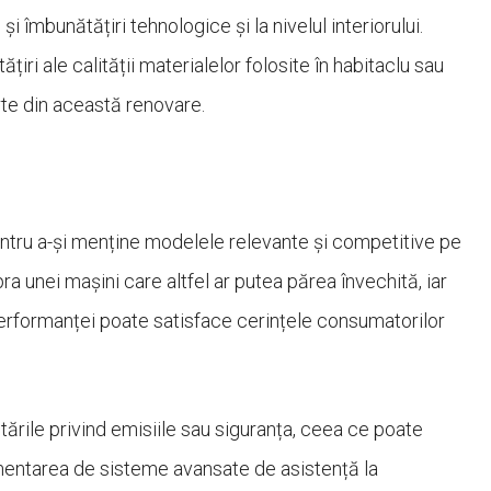
i îmbunătățiri tehnologice și la nivelul interiorului.
iri ale calității materialelor folosite în habitaclu sau
rte din această renovare.
entru a-și menține modelele relevante și competitive pe
a unei mașini care altfel ar putea părea învechită, iar
performanței poate satisface cerințele consumatorilor
ările privind emisiile sau siguranța, ceea ce poate
ementarea de sisteme avansate de asistență la