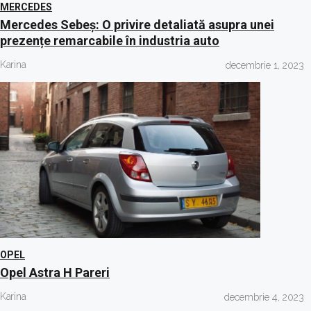
MERCEDES
Mercedes Sebeș: O privire detaliată asupra unei
prezențe remarcabile în industria auto
Karina
decembrie 1, 2023
OPEL
Opel Astra H Pareri
Karina
decembrie 4, 2023