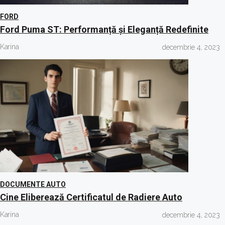
FORD
Ford Puma ST: Performanță și Eleganță Redefinite
Karina
decembrie 4, 2023
DOCUMENTE AUTO
Cine Eliberează Certificatul de Radiere Auto
Karina
decembrie 4, 2023