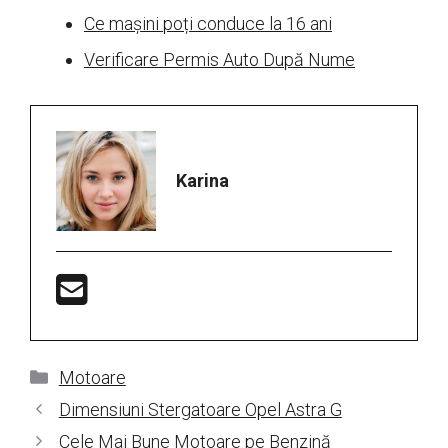
Ce mașini poți conduce la 16 ani
Verificare Permis Auto După Nume
Karina
Categorii
Motoare
Dimensiuni Stergatoare Opel Astra G
Cele Mai Bune Motoare pe Benzină