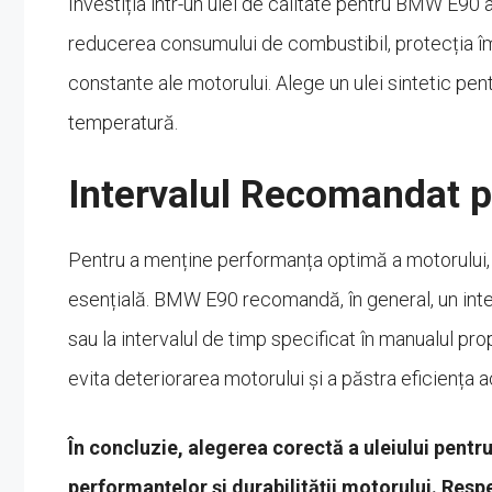
Investiția într-un ulei de calitate pentru BMW E9
reducerea consumului de combustibil, protecția îm
constante ale motorului. Alege un ulei sintetic pen
temperatură.
Intervalul Recomandat p
Pentru a menține performanța optimă a motorului, 
esențială. BMW E90 recomandă, în general, un inte
sau la intervalul de timp specificat în manualul pro
evita deteriorarea motorului și a păstra eficiența 
În concluzie, alegerea corectă a uleiului pent
performanțelor și durabilității motorului. Res