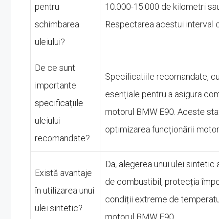
pentru
10.000-15.000 de kilometri sau 
schimbarea
Respectarea acestui interval 
uleiului?
De ce sunt
Specificatiile recomandate, c
importante
esențiale pentru a asigura com
specificațiile
motorul BMW E90. Aceste stand
uleiului
optimizarea funcționării motoru
recomandate?
Da, alegerea unui ulei sintetic
Există avantaje
de combustibil, protecția împo
în utilizarea unui
condiții extreme de temperatur
ulei sintetic?
motorul BMW E90.