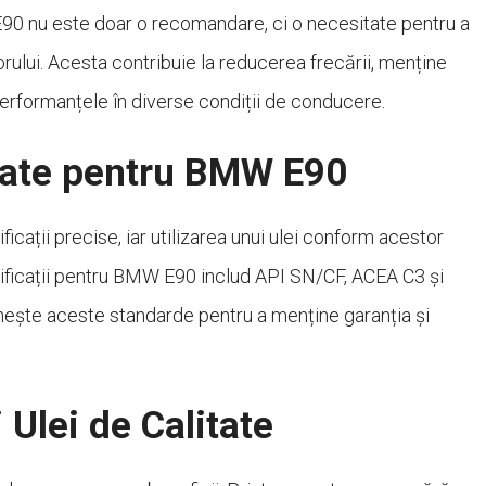
 E90 nu este doar o recomandare, ci o necesitate pentru a
orului. Acesta contribuie la reducerea frecării, menține
erformanțele în diverse condiții de conducere.
date pentru BMW E90
cații precise, iar utilizarea unui ulei conform acestor
cificații pentru BMW E90 includ API SN/CF, ACEA C3 și
inește aceste standarde pentru a menține garanția și
i Ulei de Calitate