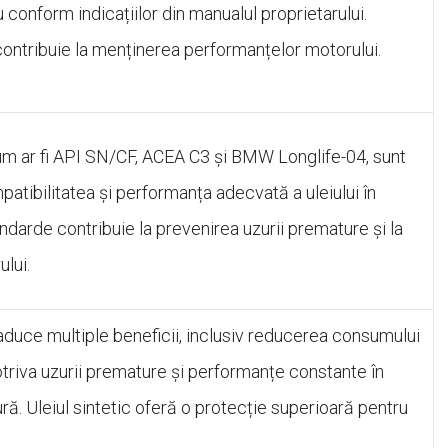
conform indicațiilor din manualul proprietarului.
contribuie la menținerea performanțelor motorului.
um ar fi API SN/CF, ACEA C3 și BMW Longlife-04, sunt
patibilitatea și performanța adecvată a uleiului în
arde contribuie la prevenirea uzurii premature și la
lui.
 aduce multiple beneficii, inclusiv reducerea consumului
triva uzurii premature și performanțe constante în
ă. Uleiul sintetic oferă o protecție superioară pentru