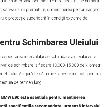
0 aduce numeroase beneficii. Printre acestea se numără
potriva uzurii premature, și menținerea performanțelor
tru o protecție superioară în condiții extreme de
entru Schimbarea Uleiului
respectarea intervalului de schimbare a uleiului este
rval de schimbare la fiecare 10.000-15.000 de kilometri
prietarului. Asigură-te că urmezi aceste indicații pentru a
acestuia pe termen lung.
ru BMW E90 este esențială pentru menținerea
pectă specificațiile recomandate, urmează intervalul